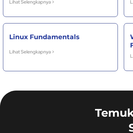
Lihat Selengkapnya >
L
Linux Fundamentals
Lihat Selengkapnya >
L
Temuk