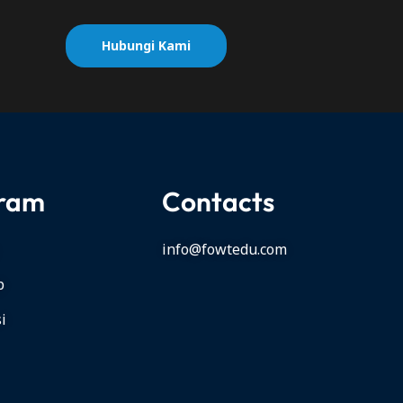
Hubungi Kami
ram
Contacts
info@fowtedu.com
p
si