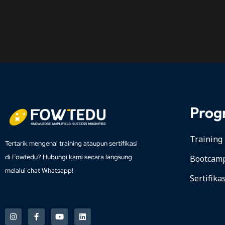
Prog
Training
Tertarik mengenai training ataupun sertifikasi
di Fowtedu? Hubungi kami secara langsung
Bootcam
melalui chat Whatsapp!
Sertifika
I
F
Y
L
n
a
o
i
s
c
u
n
t
e
t
k