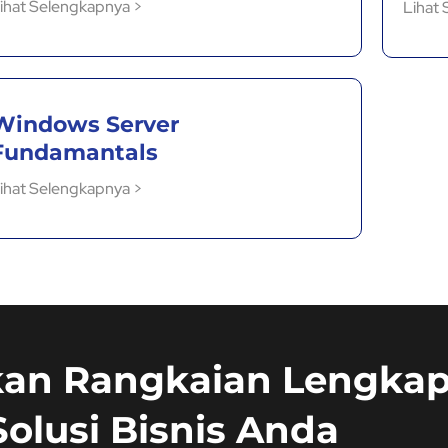
ihat Selengkapnya >
Lihat
Windows Server
Fundamantals
ihat Selengkapnya >
an Rangkaian Lengka
Solusi Bisnis Anda