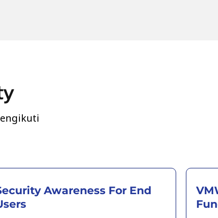
ty
engikuti
Security Awareness For End
VMW
Users
Fun