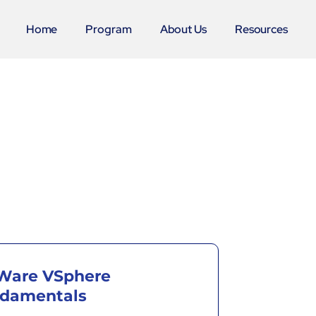
Home
Program
About Us
Resources
are VSphere
damentals